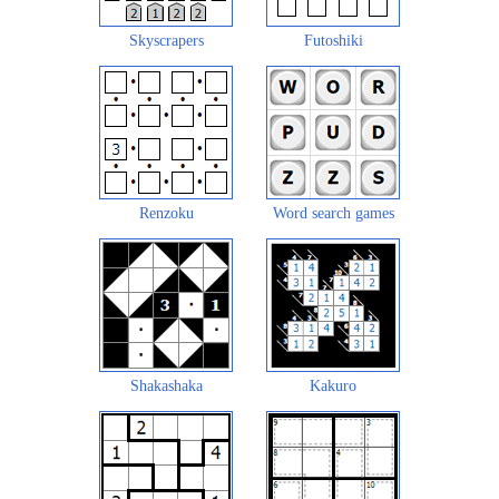
Skyscrapers
Futoshiki
Renzoku
Word search games
Shakashaka
Kakuro