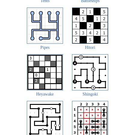
Tents
Battleships
Pipes
Hitori
Heyawake
Shingoki